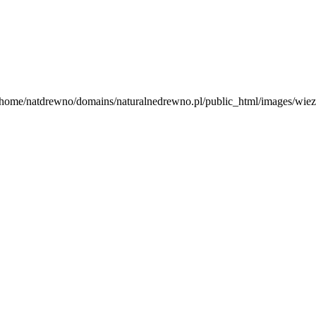
 /home/natdrewno/domains/naturalnedrewno.pl/public_html/images/wieze
jevic
.