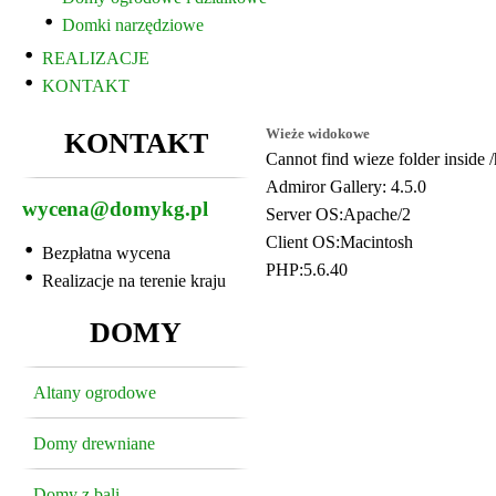
Domki narzędziowe
REALIZACJE
KONTAKT
Wieże widokowe
KONTAKT
Cannot find wieze folder inside
Admiror Gallery: 4.5.0
wycena@domykg.pl
Server OS:Apache/2
Client OS:Macintosh
Bezpłatna wycena
PHP:5.6.40
Realizacje na terenie kraju
DOMY
AdmirorGallery 4.5.0
, author/s
Vasiljevski
&
Kekel
Altany ogrodowe
Domy drewniane
Domy z bali