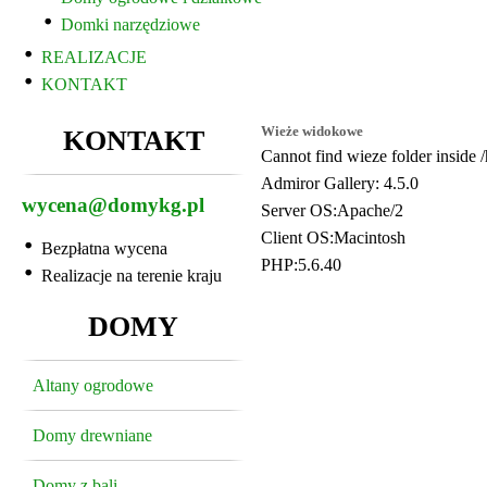
Domki narzędziowe
REALIZACJE
KONTAKT
Wieże widokowe
KONTAKT
Cannot find wieze folder inside
Admiror Gallery: 4.5.0
wycena@domykg.pl
Server OS:Apache/2
Client OS:Macintosh
Bezpłatna wycena
PHP:5.6.40
Realizacje na terenie kraju
DOMY
AdmirorGallery 4.5.0
, author/s
Vasiljevski
&
Kekel
Altany ogrodowe
Domy drewniane
Domy z bali