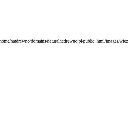
 /home/natdrewno/domains/naturalnedrewno.pl/public_html/images/wieze
jevic
.