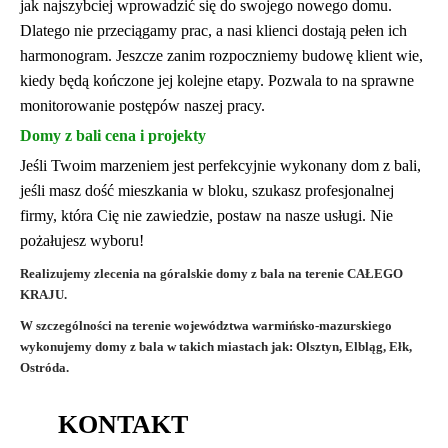
jak najszybciej wprowadzić się do swojego nowego domu.
Dlatego nie przeciągamy prac, a nasi klienci dostają pełen ich
harmonogram. Jeszcze zanim rozpoczniemy budowę klient wie,
kiedy będą kończone jej kolejne etapy. Pozwala to na sprawne
monitorowanie postępów naszej pracy.
Domy z bali cena i projekty
Jeśli Twoim marzeniem jest perfekcyjnie wykonany dom z bali,
jeśli masz dość mieszkania w bloku, szukasz profesjonalnej
firmy, która Cię nie zawiedzie, postaw na nasze usługi. Nie
pożałujesz wyboru!
Realizujemy zlecenia na góralskie domy z bala na terenie CAŁEGO
KRAJU.
W szczególności na terenie województwa warmińsko-mazurskiego
wykonujemy domy z bala w takich miastach jak: Olsztyn, Elbląg, Ełk,
Ostróda.
KONTAKT
AdmirorGallery 4.5.0
, author/s
Vasiljevski
&
Kekeljevic
.